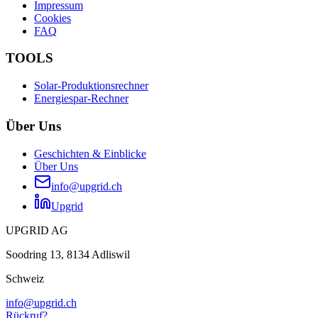
Impressum
Cookies
FAQ
TOOLS
Solar-Produktionsrechner
Energiespar-Rechner
Über Uns
Geschichten & Einblicke
Über Uns
info@upgrid.ch
Upgrid
UPGRID AG
Soodring 13, 8134 Adliswil
Schweiz
info@upgrid.ch
Rückruf?