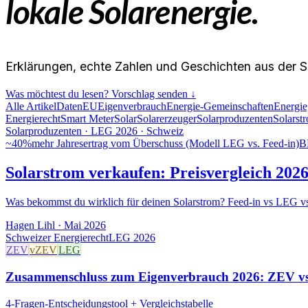
lokale Solarenergie.
Erklärungen, echte Zahlen und Geschichten aus der S
Was möchtest du lesen? Vorschlag senden ↓
Alle Artikel
Daten
EU
Eigenverbrauch
Energie-Gemeinschaften
Energie
Energierecht
Smart Meter
Solar
Solarerzeuger
Solarproduzenten
Solarst
Solarproduzenten · LEG 2026 · Schweiz
~40%
mehr Jahresertrag vom Überschuss (Modell LEG vs. Feed-in)
B
Solarstrom verkaufen: Preisvergleich 20
Was bekommst du wirklich für deinen Solarstrom? Feed-in vs LEG 
Hagen Lihl
·
Mai 2026
Schweizer Energierecht
LEG 2026
ZEV
vZEV
LEG
Zusammenschluss zum Eigenverbrauch 2026: ZEV v
4-Fragen-Entscheidungstool + Vergleichstabelle