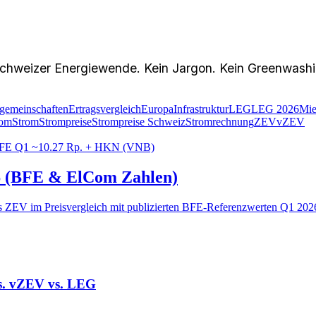
chweizer Energiewende. Kein Jargon. Kein Greenwashin
gemeinschaften
Ertragsvergleich
Europa
Infrastruktur
LEG
LEG 2026
Mie
rom
Strom
Strompreise
Strompreise Schweiz
Stromrechnung
ZEV
vZEV
FE Q1 ~10.27 Rp. + HKN (VNB)
26 (BFE & ElCom Zahlen)
vs ZEV im Preisvergleich mit publizierten BFE-Referenzwerten Q1 20
s. vZEV vs. LEG