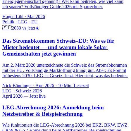
Energiegemeinschaft genannt)? Wer kann beitreten, wie viel kann
ich sparen? Vollständiger Guide 2026 mit Sparrechner.
Hagen Lihl
·
Mai 2026
Politik · LEG · EU
🇪🇺
2030 vs jetzt
☀️
Das Stromabkommen Schweiz–EU: Was es für
Mieter bedeutet — und warum lokale Solar-
Gemeinschaften jetzt gewinnen
Am 2. März 2026 unterzeichnete die Schweiz das Stromabkommen
mit der EU. Vollständige Marktöffnung klingt gut. Aber: Es kommt
frühestens 2030. LEG ist Gesetz. Jetzt. Hier steht, was das bedeutet.
Nick Bänninger
·
Apr. 2026
· 10 Min. Lesezeit
LEG · Schweiz 2026
April 2026 — Jetzt live
LEG-Abrechnung 2026: Anmeldung beim
Netzbetreiber & Beispielrechnung
Wie funktioniert die LEG-Abrechnung 2026 bei EKZ, BKW, EWZ,
CKW & Co.? Anmeldung beim Netzbetreiber, Beispielrechnung