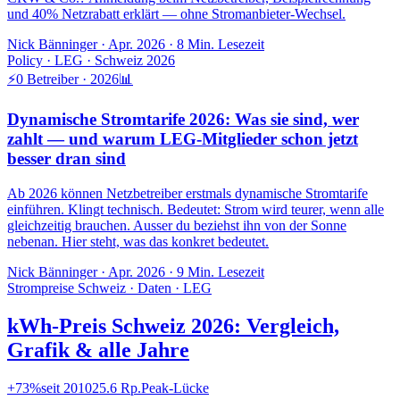
und 40% Netzrabatt erklärt — ohne Stromanbieter-Wechsel.
Nick Bänninger
·
Apr. 2026
·
8
Min. Lesezeit
Policy · LEG · Schweiz 2026
⚡
0 Betreiber · 2026
📊
Dynamische Stromtarife 2026: Was sie sind, wer
zahlt — und warum LEG-Mitglieder schon jetzt
besser dran sind
Ab 2026 können Netzbetreiber erstmals dynamische Stromtarife
einführen. Klingt technisch. Bedeutet: Strom wird teurer, wenn alle
gleichzeitig brauchen. Ausser du beziehst ihn von der Sonne
nebenan. Hier steht, was das konkret bedeutet.
Nick Bänninger
·
Apr. 2026
· 9 Min. Lesezeit
Strompreise Schweiz · Daten · LEG
kWh-Preis Schweiz 2026: Vergleich,
Grafik & alle Jahre
+73%
seit 2010
25.6 Rp.
Peak-Lücke