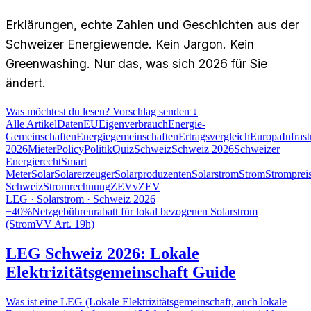
Erklärungen, echte Zahlen und Geschichten aus der
Schweizer Energiewende. Kein Jargon. Kein
Greenwashing. Nur das, was sich 2026 für Sie
ändert.
Was möchtest du lesen? Vorschlag senden ↓
Alle Artikel
Daten
EU
Eigenverbrauch
Energie-
Gemeinschaften
Energiegemeinschaften
Ertragsvergleich
Europa
Infrast
2026
Mieter
Policy
Politik
Quiz
Schweiz
Schweiz 2026
Schweizer
Energierecht
Smart
Meter
Solar
Solarerzeuger
Solarproduzenten
Solarstrom
Strom
Stromprei
Schweiz
Stromrechnung
ZEV
vZEV
LEG · Solarstrom · Schweiz 2026
−40%
Netzgebührenrabatt für lokal bezogenen Solarstrom
(StromVV Art. 19h)
LEG Schweiz 2026: Lokale
Elektrizitätsgemeinschaft Guide
Was ist eine LEG (Lokale Elektrizitätsgemeinschaft, auch lokale