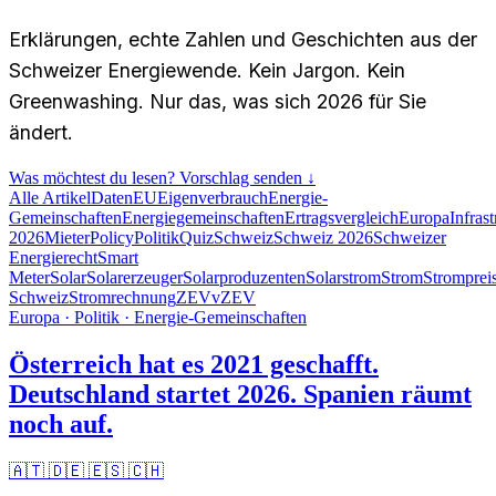
Erklärungen, echte Zahlen und Geschichten aus der
Schweizer Energiewende. Kein Jargon. Kein
Greenwashing. Nur das, was sich 2026 für Sie
ändert.
Was möchtest du lesen? Vorschlag senden ↓
Alle Artikel
Daten
EU
Eigenverbrauch
Energie-
Gemeinschaften
Energiegemeinschaften
Ertragsvergleich
Europa
Infrast
2026
Mieter
Policy
Politik
Quiz
Schweiz
Schweiz 2026
Schweizer
Energierecht
Smart
Meter
Solar
Solarerzeuger
Solarproduzenten
Solarstrom
Strom
Stromprei
Schweiz
Stromrechnung
ZEV
vZEV
Europa · Politik · Energie-Gemeinschaften
Österreich hat es 2021 geschafft.
Deutschland startet 2026. Spanien räumt
noch auf.
🇦🇹 🇩🇪 🇪🇸 🇨🇭