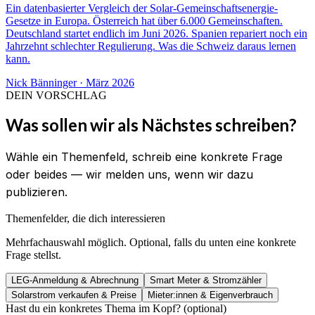
Ein datenbasierter Vergleich der Solar-Gemeinschaftsenergie-
Gesetze in Europa. Österreich hat über 6.000 Gemeinschaften.
Deutschland startet endlich im Juni 2026. Spanien repariert noch ein
Jahrzehnt schlechter Regulierung. Was die Schweiz daraus lernen
kann.
Nick Bänninger
·
März 2026
DEIN VORSCHLAG
Was sollen wir als Nächstes schreiben?
Wähle ein Themenfeld, schreib eine konkrete Frage
oder beides — wir melden uns, wenn wir dazu
publizieren.
Themenfelder, die dich interessieren
Mehrfachauswahl möglich. Optional, falls du unten eine konkrete
Frage stellst.
LEG-Anmeldung & Abrechnung
Smart Meter & Stromzähler
Solarstrom verkaufen & Preise
Mieter:innen & Eigenverbrauch
Hast du ein konkretes Thema im Kopf? (optional)