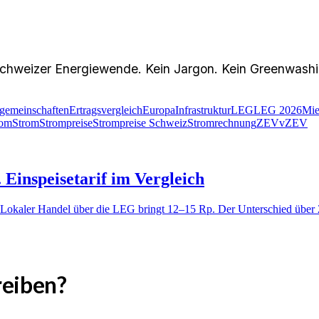
chweizer Energiewende. Kein Jargon. Kein Greenwashin
gemeinschaften
Ertragsvergleich
Europa
Infrastruktur
LEG
LEG 2026
Mie
rom
Strom
Strompreise
Strompreise Schweiz
Stromrechnung
ZEV
vZEV
Einspeisetarif im Vergleich
Lokaler Handel über die LEG bringt 12–15 Rp. Der Unterschied über 2
reiben?