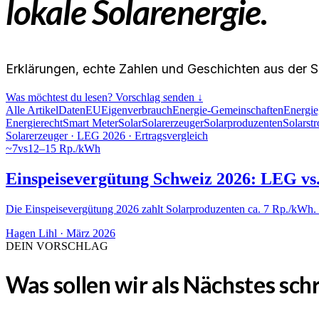
lokale Solarenergie.
Erklärungen, echte Zahlen und Geschichten aus der S
Was möchtest du lesen? Vorschlag senden ↓
Alle Artikel
Daten
EU
Eigenverbrauch
Energie-Gemeinschaften
Energie
Energierecht
Smart Meter
Solar
Solarerzeuger
Solarproduzenten
Solarst
Solarerzeuger · LEG 2026 · Ertragsvergleich
~7
vs
12–15 Rp./kWh
Einspeisevergütung Schweiz 2026: LEG vs. 
Die Einspeisevergütung 2026 zahlt Solarproduzenten ca. 7 Rp./kWh. 
Hagen Lihl
·
März 2026
DEIN VORSCHLAG
Was sollen wir als Nächstes sch