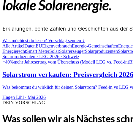
lokale Solarenergie.
Erklärungen, echte Zahlen und Geschichten aus der S
Was möchtest du lesen? Vorschlag senden ↓
Alle Artikel
Daten
EU
Eigenverbrauch
Energie-Gemeinschaften
Energie
Energierecht
Smart Meter
Solar
Solarerzeuger
Solarproduzenten
Solarst
Solarproduzenten · LEG 2026 · Schweiz
~40%
mehr Jahresertrag vom Überschuss (Modell LEG vs. Feed-in)
B
Solarstrom verkaufen: Preisvergleich 20
Was bekommst du wirklich für deinen Solarstrom? Feed-in vs LEG 
Hagen Lihl
·
Mai 2026
DEIN VORSCHLAG
Was sollen wir als Nächstes sch