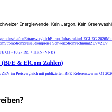
chweizer Energiewende. Kein Jargon. Kein Greenwashin
gemeinschaften
Ertragsvergleich
Europa
Infrastruktur
LEG
LEG 2026
Mie
rom
Strom
Strompreise
Strompreise Schweiz
Stromrechnung
ZEV
vZEV
FE Q1 ~10.27 Rp. + HKN (VNB)
26 (BFE & ElCom Zahlen)
vs ZEV im Preisvergleich mit publizierten BFE-Referenzwerten Q1 20
reiben?