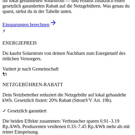
für lokal gehandelten Solarstrom — und erhältst zusätzlich einen
gesetzlich garantierten Rabatt auf die Netzgebühren. Was genau du
sparst, siehst du in der Tabelle unten.
Einsparungen berechnen
⚡
ENERGIEPREIS
Du kaufst Solarstrom von deinen Nachbarn zum Energietarif des
örtlichen Versorgers.
Variiert je nach Gemeinschaft
🔌
NETZGEBÜHREN-RABATT
Dein Netzbetreiber reduziert die Netzgebühr auf lokal gehandelte
kWh. Gesetzlich fixiert: 20% Rabatt (StromVV Art. 19h).
✓
Gesetzlich garantiert
Die beiden Effekte zusammen: Verbraucher sparen 0.91–3.19
Rp./kWh. Produzenten verdienen 0.33–7.45 Rp./kWh mehr als mit
reiner Einspeisung.