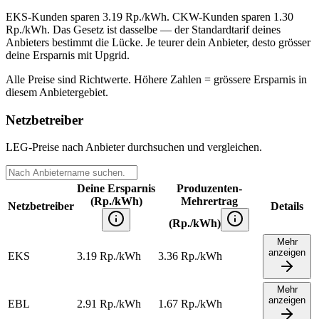
EKS-Kunden sparen 3.19 Rp./kWh. CKW-Kunden sparen 1.30
Rp./kWh. Das Gesetz ist dasselbe — der Standardtarif deines
Anbieters bestimmt die Lücke. Je teurer dein Anbieter, desto grösser
deine Ersparnis mit Upgrid.
Alle Preise sind Richtwerte. Höhere Zahlen = grössere Ersparnis in
diesem Anbietergebiet.
Netzbetreiber
LEG-Preise nach Anbieter durchsuchen und vergleichen.
Deine Ersparnis
Produzenten-
(Rp./kWh)
Mehrertrag
Netzbetreiber
Details
(Rp./kWh)
Mehr
anzeigen
EKS
3.19
Rp./kWh
3.36
Rp./kWh
Mehr
anzeigen
EBL
2.91
Rp./kWh
1.67
Rp./kWh