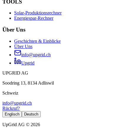
TOOLS
Solar-Produktionsrechner
Energiespar-Rechner
Über Uns
Geschichten & Einblicke
Über Uns
info@upgrid.ch
Upgrid
UPGRID AG
Soodring 13, 8134 Adliswil
Schweiz
info@upgrid.ch
Rückruf?
Englisch
Deutsch
UpGrid AG © 2026